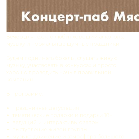
Вечер для тех, кто любит хороший алкоголь,
музыку и нормальные шумные праздники
Будем поднимать бокалы, слушать живую
музыку, участвовать в конкурсах и просто
хорошо проводить ночь в правильной
компании
В программе:
праздничная дегустация
тематические подарки и подарки 18+
ведущий и интерактивы с залом
выступление живой группы
музыка, движение и атмосфера большого