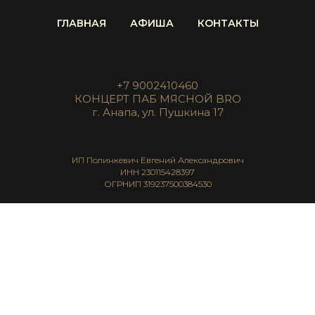
ГЛАВНАЯ
АФИША
КОНТАКТЫ
+7 9002410460
КОНЦЕРТ ПАБ МЯСНОЙ BRO
г. Анапа, ул. Пушкина 17
ИП Полинкевич Евгений Александрович
ИНН 230115428397
ОГРНИП 319237500384530