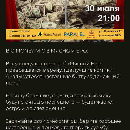
BIG MONEY MIC В МЯСНОМ БРО!
В эту среду концерт-паб «Мясной Bro»
превращается в арену, где лучшие комики
Анапы устроят настоящую битву за денежный
приз!
На кону большие деньги, а значит, комики
будут стоять до последнего — будет жарко,
остро и до слёз смешно
Заря­жайте свои смехометры, берите хорошее
настроение и приходите творить судьбу