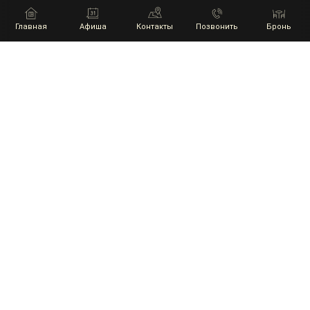
Главная
Афиша
Контакты
Позвонить
Бронь
НАШИ ПАРТНЕРЫ
ГЛАВНАЯ
АФИША
КОНТАКТЫ
+7 9002410460
КОНЦЕРТ ПАБ МЯСНОЙ BRO