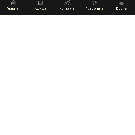
Главная
Афиша
Контакты
Позвонить
Бронь
НАШИ ПАРТНЕРЫ
ГЛАВНАЯ
АФИША
КОНТАКТЫ
+7 9002410460
КОНЦЕРТ ПАБ МЯСНОЙ BRO
г. Анапа, ул. Пушкина 17