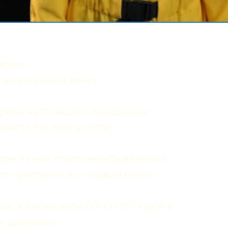
арию.
 захватывают вечер
сфера настоящего праздника!
амяти. Не пропустите!
дое из них стало незабываемым!
о чувствуется с первой ноты!
а, а также хиты 80-х и 90-х (всё в
и драйвом)