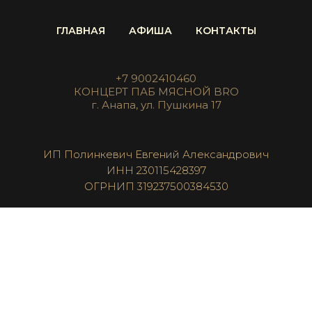
ГЛАВНАЯ
АФИША
КОНТАКТЫ
+7 9002410460
КОНЦЕРТ ПАБ МЯСНОЙ BRO
г. Анапа, ул. Пушкина 17
ИП Полинкевич Евгений Александрович
ИНН 230115428397
ОГРНИП 319237500384530