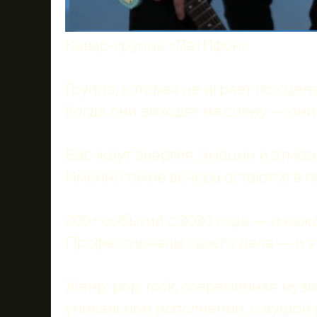
Кавер-группа «ПатИфон»
Группа, которая не играет по сцен
Когда они выходят на сцену — они
Вас ждут энергия, эмоции и атмо
Именно такие вечера остаются в п
200+ событий с 2020 года — и каж
Профессионалы своего дела — и эт
Жанр: pop, rock, современная музык
уникальном исполнении, с душой 