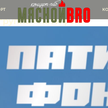
РТ
К
р-группа «ПатИфон»