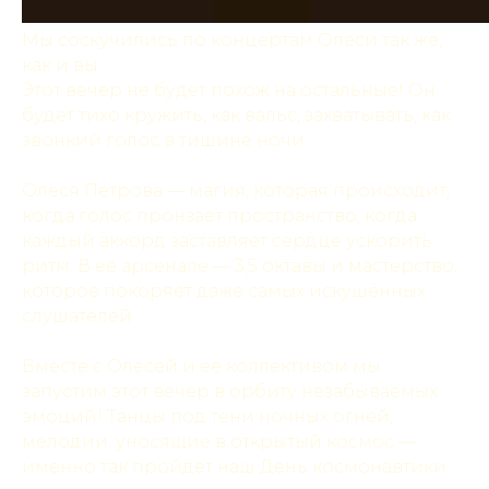
Мы соскучились по концертам Олеси так же,
как и вы
Этот вечер не будет похож на остальные! Он
будет тихо кружить, как вальс, захватывать, как
звонкий голос в тишине ночи
Олеся Петрова — магия, которая происходит,
когда голос пронзает пространство, когда
каждый аккорд заставляет сердце ускорить
ритм. В её арсенале — 3,5 октавы и мастерство,
которое покоряет даже самых искушённых
слушателей
Вместе с Олесей и её коллективом мы
запустим этот вечер в орбиту незабываемых
эмоций! Танцы под тени ночных огней,
мелодии, уносящие в открытый космос —
именно так пройдет наш День космонавтики