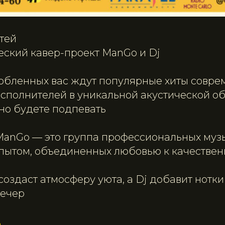
стей
ческий кавер-проект ManGo и Dj
любленных вас ждут популярные хиты совре
исполнителей в уникальной акустической об
но будете подпевать
ManGo — это группа профессиональных муз
пытом, объединенных любовью к качествен
оздаст атмосферу уюта, а Dj добавит нотки
вечер