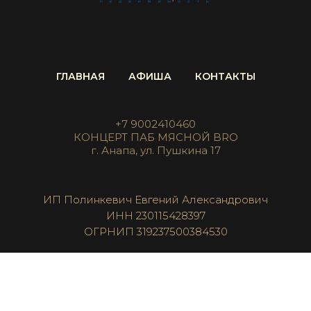
ГЛАВНАЯ
АФИША
КОНТАКТЫ
+7 9002410460
КОНЦЕРТ ПАБ МЯСНОЙ BRO
г. Анапа, ул. Пушкина 17
ИП Полинкевич Евгений Александрович
ИНН 230115428397
ОГРНИП 319237500384530