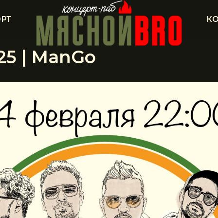
РТ
К
025 | ManGo