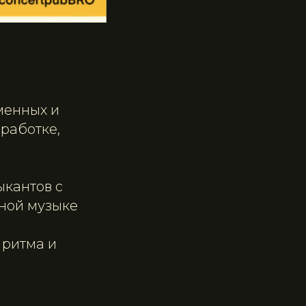
менных и
работке,
ыкантов с
ной музыке
 ритма и