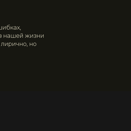
шибках,
 в нашей жизни
 лирично, но