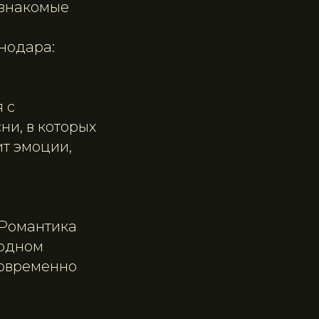
о знакомые
нодара:
 с
ни, в которых
ит эмоции,
 Романтика
 одном
новременно