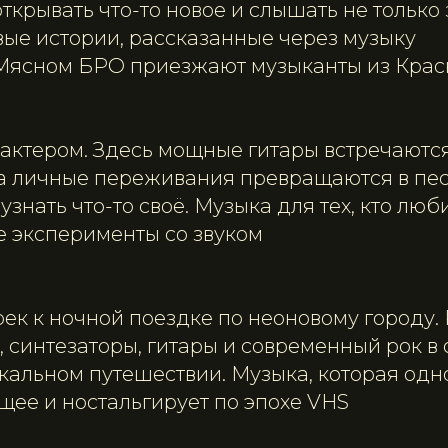
 открывать что-то новое и слышать не тольк
вые истории, рассказанные через музыку
в Мясном БРО приезжают музыканты из Крас
рактером. Здесь мощные гитары встречаются
 а личные переживания превращаются в пес
знать что-то своё. Музыка для тех, кто люб
е эксперименты со звуком
ек к ночной поездке по неоновому городу.
 синтезаторы, гитары и современный рок в
кальном путешествии. Музыка, которая од
щее и ностальгирует по эпохе VHS