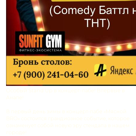
Особый Stand Up в концерт-пабе! Впервые в
Анапе!
В первый день зимы в концерт-пабе «Мясной
BRO» состоится грандиозное событие, которое
ознаменует собой новую эру стендапа в нашем
городе!