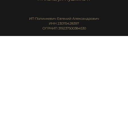
ИП Полинкевич Евгений Александрович
ИНН 230115428397
ОГРНИП 319237500384530