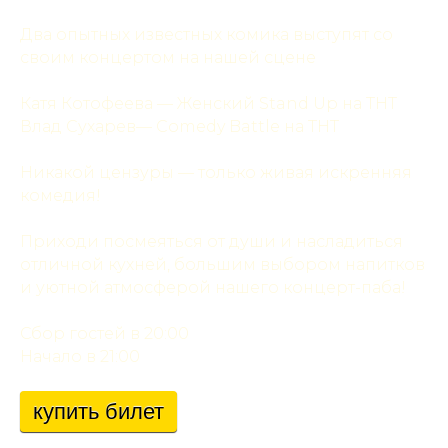
Два опытных известных комика выступят со
своим концертом на нашей сцене
Катя Котофеева — Женский Stand Up на ТНТ
Влад Сухарев— Comedy Battle на ТНТ
Никакой цензуры — только живая искренняя
комедия!
Приходи посмеяться от души и насладиться
отличной кухней, большим выбором напитков
и уютной атмосферой нашего концерт-паба!
Сбор гостей в 20:00
Начало в 21:00
купить билет